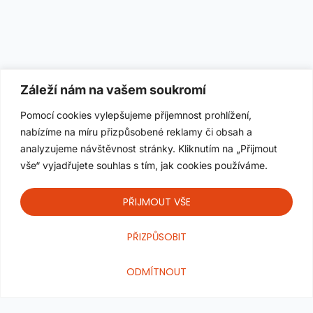
Záleží nám na vašem soukromí
Pomocí cookies vylepšujeme příjemnost prohlížení,
nabízíme na míru přizpůsobené reklamy či obsah a
analyzujeme návštěvnost stránky. Kliknutím na „Přijmout
vše“ vyjadřujete souhlas s tím, jak cookies používáme.
PŘIJMOUT VŠE
Od 24. července do 10. srpna bude výroba z důvodu
PŘIZPŮSOBIT
dovolené pozastavena. Vaše e-maily však budu průběžně
×
kontrolovat a podle možností na ně odpovídat. Děkuji za
ODMÍTNOUT
pochopení a přeji krásné léto!