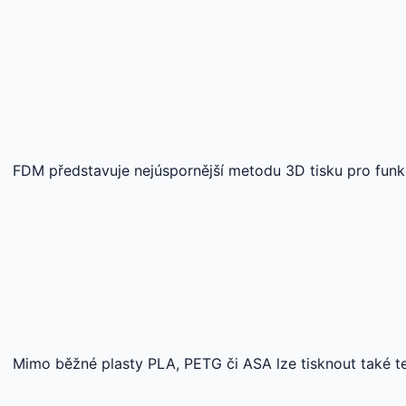
FDM představuje nejúspornější metodu 3D tisku pro funkč
Mimo běžné plasty PLA, PETG či ASA lze tisknout také t