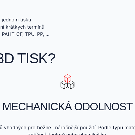
v jednom tisku
ní krátkých termínů
, PAHT-CF, TPU, PP, …
3D TISK?
MECHANICKÁ ODOLNOST
 vhodných pro běžné i náročnější použití. Podle typu mat
zatížení, teplotě nebo chemikáliím.