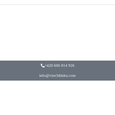
+420 606 814 926
info@vize3dtisku.com