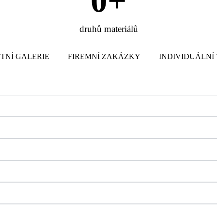
0
+
druhů materiálů
TNÍ GALERIE
FIREMNÍ ZAKÁZKY
INDIVIDUÁLNÍ