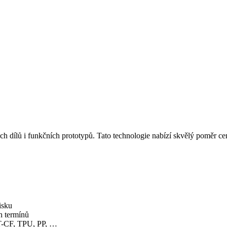
 dílů i funkčních prototypů. Tato technologie nabízí skvělý poměr ce
isku
h termínů
T-CF, TPU, PP, …