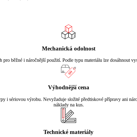
Mechanická odolnost
o běžné i náročnější použití. Podle typu materiálu lze dosáhnout vys
Výhodnější cena
 i sériovou výrobu. Nevyžaduje složité předtiskové přípravy ani nároč
náklady na kus.
Technické materiály