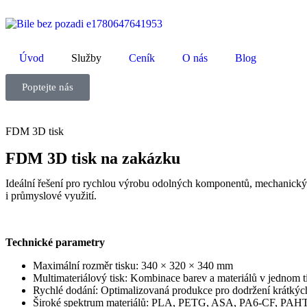
Úvod
Služby
Ceník
O nás
Blog
Poptejte nás
FDM 3D tisk
FDM 3D tisk na zakázku
Ideální řešení pro rychlou výrobu odolných komponentů, mechanických
i průmyslové využití.
Technické parametry
Maximální rozměr tisku: 340 × 320 × 340 mm
Multimateriálový tisk: Kombinace barev a materiálů v jednom t
Rychlé dodání: Optimalizovaná produkce pro dodržení krátkýc
Široké spektrum materiálů: PLA, PETG, ASA, PA6-CF, PAH