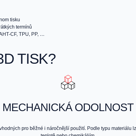
dnom tisku
rátkých termínů
PAHT-CF, TPU, PP, …
3D TISK?
MECHANICKÁ ODOLNOST
odných pro běžné i náročnější použití. Podle typu materiálu 
teplotě nebo chemikáliím.